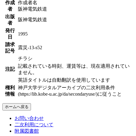
作成
作成者名
者
阪神電気鉄道
出版
阪神電気鉄道
者
発行
1995
日
請求
震災-13-s52
記号
チラシ
記載されている時刻、運賃等は、現在適用されてい
注記
ません。
英語タイトルは自動翻訳を使用しています
権利
神戸大学デジタルアーカイブの二次利用条件
情報
(https://lib.kobe-u.ac.jp/da/secondaryuse/)に従うこと
ホームへ戻る
お問い合わせ
二次利用について
附属図書館