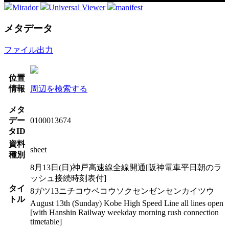
Mirador
Universal Viewer
manifest
メタデータ
ファイル出力
位置
情報
周辺を検索する
メタ
デー
0100013674
タID
資料
sheet
種別
8月13日(日)神戸高速線全線開通[阪神電車平日朝のラ
ッシュ接続時刻表付]
タイ
8ガツ13ニチコウベコウソクセンゼンセンカイツウ
トル
August 13th (Sunday) Kobe High Speed ​​Line all lines open
[with Hanshin Railway weekday morning rush connection
timetable]