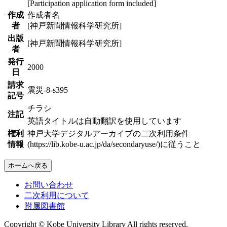
[Participation application form included]
作成
作成者名
者
[神戸新聞情報科学研究所]
出版
[神戸新聞情報科学研究所]
者
発行
2000
日
請求
震災-8-s395
記号
チラシ
注記
英語タイトルは自動翻訳を使用しています
権利
神戸大学デジタルアーカイブの二次利用条件
情報
(https://lib.kobe-u.ac.jp/da/secondaryuse/)に従うこと
ホームへ戻る
お問い合わせ
二次利用について
附属図書館
Copyright © Kobe University Library All rights reserved.