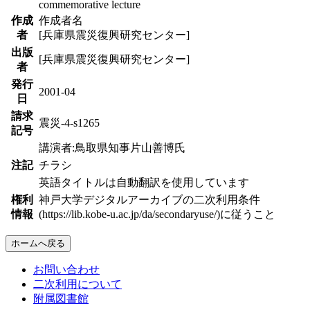
commemorative lecture
作成
作成者名
者
[兵庫県震災復興研究センター]
出版
[兵庫県震災復興研究センター]
者
発行
2001-04
日
請求
震災-4-s1265
記号
講演者:鳥取県知事片山善博氏
注記
チラシ
英語タイトルは自動翻訳を使用しています
権利
神戸大学デジタルアーカイブの二次利用条件
情報
(https://lib.kobe-u.ac.jp/da/secondaryuse/)に従うこと
ホームへ戻る
お問い合わせ
二次利用について
附属図書館