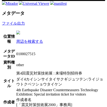
Mirador
Universal Viewer
manifest
メタデータ
ファイル出力
位置情
報
周辺を検索する
メタデ
0100027515
ータID
資料種
other
別
第4回震災対策技術展 : 来場特別招待券
ダイ4カイシンサイタイサクギジュツテン:ライジョ
タイト
ウトクベツショウタイケン
ル
4th Earthquake Disaster Countermeasures Technology
Exhibition: Special invitation ticket for visitors
作成者名
作成者
[「震災対策技術展2000」事務局]