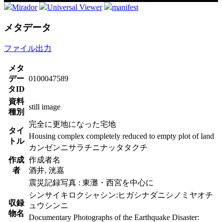
Mirador
Universal Viewer
manifest
メタデータ
ファイル出力
メタ
デー
0100047589
タID
資料
still image
種別
完全に更地になった宅地
タイ
Housing complex completely reduced to empty plot of land
トル
カンゼンニサラチニナッタタクチ
作成
作成者名
者
酒井, 洸嘉
震災記録写真 : 東灘・西宮を中心に
シンサイキロクシャシン:ヒガシナダニシノミヤオチ
収録
ュウシンニ
物名
Documentary Photographs of the Earthquake Disaster: