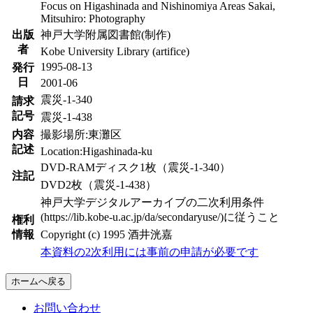
Focus on Higashinada and Nishinomiya Areas Sakai,
Mitsuhiro: Photography
出版
神戸大学附属図書館(制作)
者
Kobe University Library (artifice)
1995-08-13
発行
日
2001-06
震災-1-340
請求
記号
震災-1-438
内容
撮影場所:東灘区
記述
Location:Higashinada-ku
DVD-RAMディスク1枚（震災-1-340）
注記
DVD2枚（震災-1-438）
神戸大学デジタルアーカイブの二次利用条件
(https://lib.kobe-u.ac.jp/da/secondaryuse/)に従うこと
権利
情報
Copyright (c) 1995 酒井洸嘉
本資料の2次利用には事前の申請が必要です
ホームへ戻る
お問い合わせ