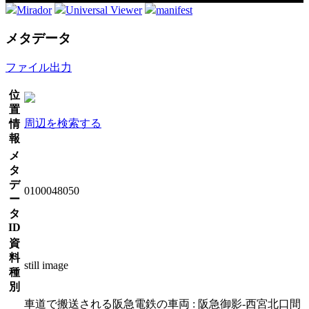
Mirador
Universal Viewer
manifest
メタデータ
ファイル出力
位
置
周辺を検索する
情
報
メ
タ
デ
0100048050
ー
タ
ID
資
料
still image
種
別
車道で搬送される阪急電鉄の車両 : 阪急御影-西宮北口間