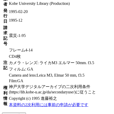
Kobe University Library (Production)
者
発
1995-02-20
行
1995-12
日
請
求
震災-1-95
記
号
フレーム4-14
CD4枚
注
カメラ・レンズ: ライカM3 エルマー 50mm. f3.5
記
フィルム: GA
Camera and lens:Leica M3, Elmar 50 mm, f3.5
Film:GA
神戸大学デジタルアーカイブの二次利用条件
権
(https://lib.kobe-u.ac.jp/da/secondaryuse/)に従うこと
利
情
Copyright (c) 1995 進藤裕之
報
本資料の2次利用には事前の申請が必要です