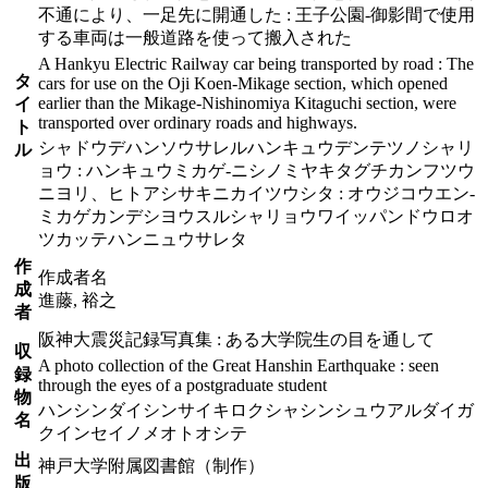
不通により、一足先に開通した : 王子公園-御影間で使用
する車両は一般道路を使って搬入された
A Hankyu Electric Railway car being transported by road : The
タ
cars for use on the Oji Koen-Mikage section, which opened
earlier than the Mikage-Nishinomiya Kitaguchi section, were
イ
transported over ordinary roads and highways.
ト
シャドウデハンソウサレルハンキュウデンテツノシャリ
ル
ョウ : ハンキュウミカゲ-ニシノミヤキタグチカンフツウ
ニヨリ、ヒトアシサキニカイツウシタ : オウジコウエン-
ミカゲカンデシヨウスルシャリョウワイッパンドウロオ
ツカッテハンニュウサレタ
作
作成者名
成
進藤, 裕之
者
阪神大震災記録写真集 : ある大学院生の目を通して
収
A photo collection of the Great Hanshin Earthquake : seen
録
through the eyes of a postgraduate student
物
ハンシンダイシンサイキロクシャシンシュウアルダイガ
名
クインセイノメオトオシテ
出
神戸大学附属図書館（制作）
版