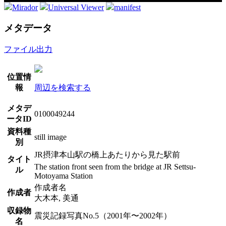
Mirador
Universal Viewer
manifest
メタデータ
ファイル出力
位置情
報
周辺を検索する
メタデ
0100049244
ータID
資料種
still image
別
JR摂津本山駅の橋上あたりから見た駅前
タイト
The station front seen from the bridge at JR Settsu-
ル
Motoyama Station
作成者名
作成者
大木本, 美通
収録物
震災記録写真No.5（2001年〜2002年）
名