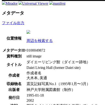
Mirador
Universal Viewer
manifest
メタデータ
ファイル出力
位置情報
周辺を検索する
メタデータID
0100049872
資料種別
still image
ダイエーリビング館（ダイエー跡地）
タイトル
Daiei Living Hall (former Daiei site)
作成者名
作成者
大木本, 美通
収録物名
震災記録写真No.1（1995年1月〜3月）
出版者
神戸大学附属図書館（制作）
1995-01-18
発行日
2002