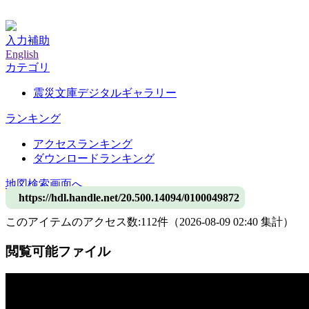
神戸大学附属図書館デジタルアーカイブ
入力補助
English
カテゴリ
震災文庫デジタルギャラリー
ランキング
アクセスランキング
ダウンロードランキング
地図検索画面へ
https://hdl.handle.net/20.500.14094/0100049872
このアイテムのアクセス数:
112
件
（
2026-08-09
02:40 集計
）
閲覧可能ファイル