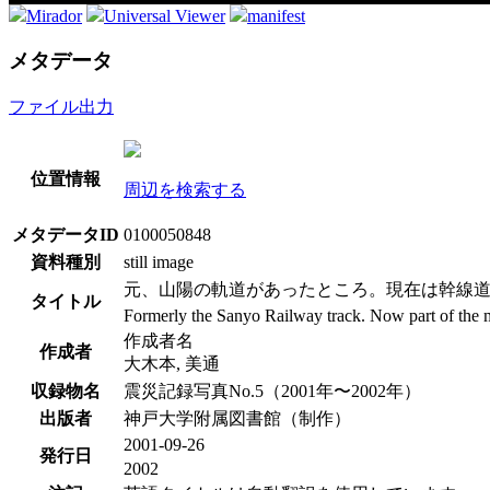
Mirador
Universal Viewer
manifest
メタデータ
ファイル出力
位置情報
周辺を検索する
メタデータID
0100050848
資料種別
still image
元、山陽の軌道があったところ。現在は幹線
タイトル
Formerly the Sanyo Railway track. Now part of the 
作成者名
作成者
大木本, 美通
収録物名
震災記録写真No.5（2001年〜2002年）
出版者
神戸大学附属図書館（制作）
2001-09-26
発行日
2002