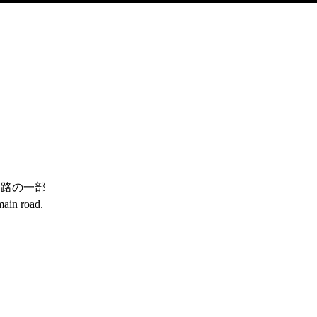
道路の一部
main road.