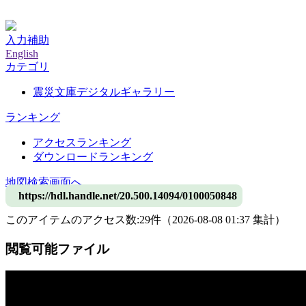
神戸大学附属図書館デジタルアーカイブ
入力補助
English
カテゴリ
震災文庫デジタルギャラリー
ランキング
アクセスランキング
ダウンロードランキング
地図検索画面へ
https://hdl.handle.net/20.500.14094/0100050848
このアイテムのアクセス数:
29
件
（
2026-08-08
01:37 集計
）
閲覧可能ファイル