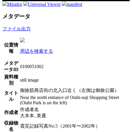
Mirador
Universal Viewer
manifest
メタデータ
ファイル出力
位置情
報
周辺を検索する
メタデ
0100051002
ータID
資料種
still image
別
御旅筋商店街の北入口近く（左側は御旅公園）
タイト
Near the north entrance of Otabi-suji Shopping Street
ル
(Otabi Park is on the left)
作成者名
作成者
大木本, 美通
収録物
震災記録写真No.5（2001年〜2002年）
名