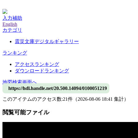
神戸大学附属図書館デジタルアーカイブ
入力補助
English
カテゴリ
震災文庫デジタルギャラリー
ランキング
アクセスランキング
ダウンロードランキング
地図検索画面へ
https://hdl.handle.net/20.500.14094/0100051219
このアイテムのアクセス数:
21
件
（
2026-08-06
18:41 集計
）
閲覧可能ファイル