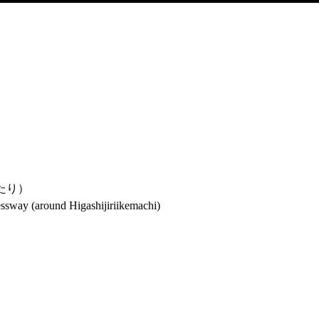
たり）
ssway (around Higashijiriikemachi)