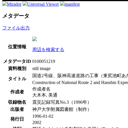
Mirador
Universal Viewer
manifest
メタデータ
ファイル出力
位置情報
周辺を検索する
メタデータID
0100051219
資料種別
still image
国道2号線、阪神高速道路の工事（東尻池町あ
タイトル
Construction of National Route 2 and Hanshin Expre
作成者名
作成者
大木本, 美通
収録物名
震災記録写真No.3（1996年）
出版者
神戸大学附属図書館（制作）
1996-01-02
発行日
2002