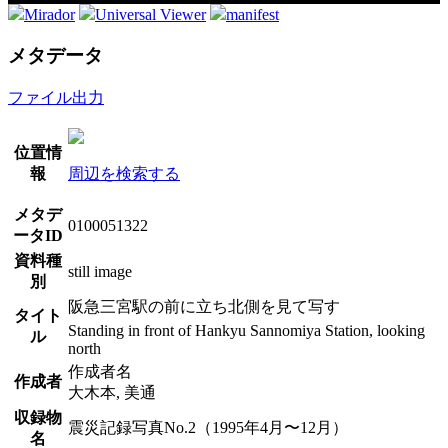
Mirador
Universal Viewer
manifest
メタデータ
ファイル出力
位置情
報
周辺を検索する
メタデ
0100051322
ータID
資料種
still image
別
阪急三宮駅の前に立ち北側を見て写す
タイト
Standing in front of Hankyu Sannomiya Station, looking
ル
north
作成者名
作成者
大木本, 美通
収録物
震災記録写真No.2（1995年4月〜12月）
名