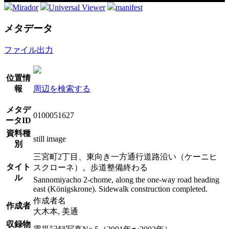
Mirador
Universal Viewer
manifest
メタデータ
ファイル出力
位置情
報
周辺を検索する
メタデ
0100051627
ータID
資料種
still image
別
三宮町2丁目、東向き一方通行道路沿い（ケーニヒ
タイト
スクローネ）。歩道整備終わる
ル
Sannomiyacho 2-chome, along the one-way road heading
east (Königskrone). Sidewalk construction completed.
作成者名
作成者
大木本, 美通
収録物