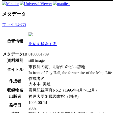
Mirador
Universal Viewer
manifest
メタデータ
ファイル出力
位置情報
周辺を検索する
メタデータID
0100051789
資料種別
still image
市役所の前、明治生命ビル跡地
タイトル
In front of City Hall, the former site of the Meiji Lif
作成者名
作成者
大木本, 美通
収録物名
震災記録写真No.2（1995年4月〜12月）
出版者
神戸大学附属図書館（制作）
1995-06-14
発行日
2002