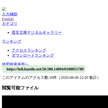
神戸大学附属図書館デジタルアーカイブ
入力補助
English
カテゴリ
震災文庫デジタルギャラリー
ランキング
アクセスランキング
ダウンロードランキング
地図検索画面へ
https://hdl.handle.net/20.500.14094/0100051789
このアイテムのアクセス数:
18
件
（
2026-08-06
22:20 集計
）
閲覧可能ファイル