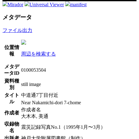
Mirador
Universal Viewer
manifest
メタデータ
ファイル出力
位置情
報
周辺を検索する
メタデ
0100053504
ータID
資料種
still image
別
タイト
中道通7丁目付近
ル
Near Nakamichi-dori 7-chome
作成者名
作成者
大木本, 美通
収録物
震災記録写真No.1（1995年1月〜3月）
名
出版者
神戸大学附属図書館（制作）