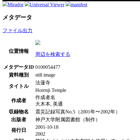
Mirador
Universal Viewer
manifest
メタデータ
ファイル出力
位置情報
周辺を検索する
メタデータID
0100054477
資料種別
still image
法蓮寺
タイトル
Horenji Temple
作成者名
作成者
大木本, 美通
収録物名
震災記録写真No.5（2001年〜2002年）
出版者
神戸大学附属図書館（制作）
2001-10-18
発行日
2002