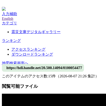
神戸大学附属図書館デジタルアーカイブ
入力補助
English
カテゴリ
震災文庫デジタルギャラリー
ランキング
アクセスランキング
ダウンロードランキング
地図検索画面へ
https://hdl.handle.net/20.500.14094/0100054477
このアイテムのアクセス数:
15
件
（
2026-08-07
21:26 集計
）
閲覧可能ファイル