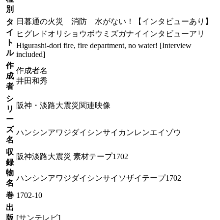
別
日暮通の火災 消防 水がない！【インタビューあり】
タ
イ
ヒグレドオリショウボウミズガナイインタビューアリ
ト
Higurashi-dori fire, fire department, no water! [Interview
ル
included]
作
作成者名
成
井田和秀
者
シ
阪神・淡路大震災関連映像
リ
ー
ズ
ハンシンアワジダイシンサイカンレンエイゾウ
名
収
阪神淡路大震災 素材テープ1702
録
物
ハンシンアワジダイシンサイソザイテープ1702
名
巻
1702-10
出
版
[サンテレビ]