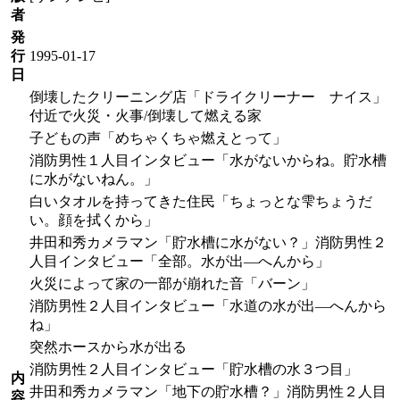
者
発
行
1995-01-17
日
倒壊したクリーニング店「ドライクリーナー ナイス」
付近で火災・火事/倒壊して燃える家
子どもの声「めちゃくちゃ燃えとって」
消防男性１人目インタビュー「水がないからね。貯水槽
に水がないねん。」
白いタオルを持ってきた住民「ちょっとな雫ちょうだ
い。顔を拭くから」
井田和秀カメラマン「貯水槽に水がない？」消防男性２
人目インタビュー「全部。水が出―へんから」
火災によって家の一部が崩れた音「バーン」
消防男性２人目インタビュー「水道の水が出―へんから
ね」
突然ホースから水が出る
消防男性２人目インタビュー「貯水槽の水３つ目」
内
井田和秀カメラマン「地下の貯水槽？」消防男性２人目
容