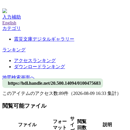
神戸大学附属図書館デジタルアーカイブ
入力補助
English
カテゴリ
震災文庫デジタルギャラリー
ランキング
アクセスランキング
ダウンロードランキング
地図検索画面へ
https://hdl.handle.net/20.500.14094/0100475683
このアイテムのアクセス数:
89
件
（
2026-08-09
16:33 集計
）
閲覧可能ファイル
サ
フォー
閲覧
ファイル
イ
説明
マット
回数