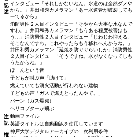
インタビュー「それしかないねん。水道のは全然ダメや
記
から。」井田和秀カメラマン「あー水道管が破裂しても
述
ーてるから」
消防男性２人目インタビュー「そやから大事な水なんで
すわ。」井田和秀カメラマン「もうある程度被害はも
う…」消防男性２人目インタビュー「じわじわ抑える。
そこなんですわ。これやったらもう移れへんからね。」
井田和秀カメラマン「延焼を防ぐぐらいしか」消防男性
２人目インタビュー「そうですね。水がなくなってしも
うたからね。」
ぼーんという音
子どもが叫ぶ声「助けて」
燃えていても消火活動が行われない建物
子どもの声「ガスで燃えとったんやで。」
バーン（ガス爆発）
ヘリコプターが飛ぶ
動画ファイル
注
記
英語タイトルは自動翻訳を使用しています
神戸大学デジタルアーカイブの二次利用条件
権