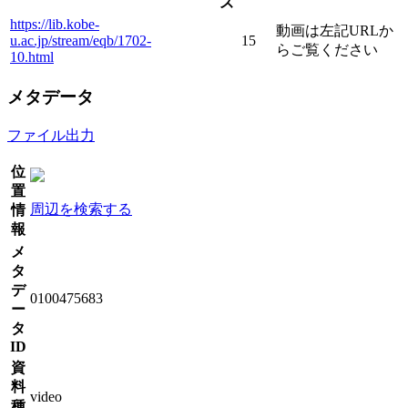
ズ
https://lib.kobe-
動画は左記URLか
u.ac.jp/stream/eqb/1702-
15
らご覧ください
10.html
メタデータ
ファイル出力
位
置
周辺を検索する
情
報
メ
タ
デ
0100475683
ー
タ
ID
資
料
video
種