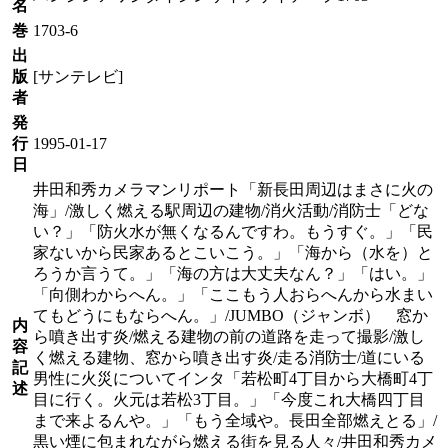
名
巻
1703-6
出
版
[サンテレビ]
者
発
行
1995-01-17
日
井田和秀カメラマンリポート「新長田周辺はまさに火の
海」/激しく燃える駅周辺の建物/消火活動/消防士「どな
い？」「防火水が無くなるんですわ。もうすぐ。」「民
家ないから民家あるとこいこう。」「海から（水を）と
ろうか言うて。」「海の方は大丈夫なん？」「はい。」
「向側わからへん。」「ここもう人おらへんから水まい
てもどうにもならへん。」/JUMBO（ジャンボ） 窓か
内
ら噴き出す炎/燃える建物の前の道路を走って撮影/激し
容
く燃える建物、窓から噴き出す炎/走る消防士/道にいる
記
男性に火災についてインタ「若松町4丁目から大橋町4丁
述
目に行く。火元は若松3丁目。」「今度これ大橋四丁目
まで来よるんや。」「もう全域や。長田全部燃えとる」/
黒い煙に包まれながら燃える街を見る人々/井田和秀カメ