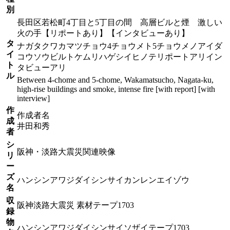
別
長田区若松町4丁目と5丁目の間 高層ビルと煙 激しい
火の手【リポートあり】【インタビューあり】
タ
ナガタクワカマツチョウ4チョウメト5チョウメノアイダ
イ
コウソウビルトケムリハゲシイヒノテリポートアリイン
ト
タビューアリ
ル
Between 4-chome and 5-chome, Wakamatsucho, Nagata-ku,
high-rise buildings and smoke, intense fire [with report] [with
interview]
作
作成者名
成
井田和秀
者
シ
阪神・淡路大震災関連映像
リ
ー
ズ
ハンシンアワジダイシンサイカンレンエイゾウ
名
収
阪神淡路大震災 素材テープ1703
録
物
ハンシンアワジダイシンサイソザイテープ1703