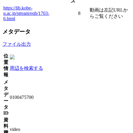
ズ
https://lib.kobe-
動画は左記URLか
u.ac.jp/stream/eqb/1703-
8
らご覧ください
6.html
メタデータ
ファイル出力
位
置
周辺を検索する
情
報
メ
タ
デ
0100475700
ー
タ
ID
資
料
video
種