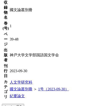
収
録
國文論叢別冊
物
名
巻
1
(号)
ペ
ー
39-48
ジ
出
版
神戸大学文学部国語国文学会
者
刊
行
2023-09-30
日
カ
人文学研究科
テ
國文論叢別冊
＞
1号（2023-09-30）
ゴ
紀要論文
リ