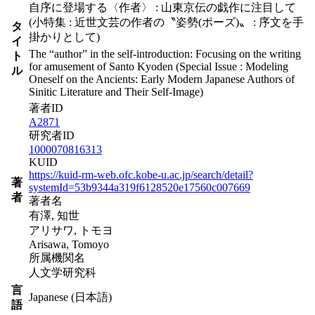
自序に登場する〈作者〉 : 山東京伝の戯作に注目して
(小特集 : 近世文芸の作者の〝姿勢(ポーズ)〟 : 序文を手
タ
掛かりとして)
イ
The “author” in the self-introduction: Focusing on the writing
ト
for amusement of Santo Kyoden (Special Issue : Modeling
ル
Oneself on the Ancients: Early Modern Japanese Authors of
Sinitic Literature and Their Self-Image)
著者ID
A2871
研究者ID
1000070816313
KUID
https://kuid-rm-web.ofc.kobe-u.ac.jp/search/detail?
著
systemId=53b9344a319f6128520e17560c007669
者
著者名
有澤, 知世
アリサワ, トモヨ
Arisawa, Tomoyo
所属機関名
人文学研究科
言
Japanese (日本語)
語