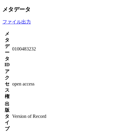
メタデータ
ファイル出力
メ
タ
デ
0100483232
ー
タ
ID
ア
ク
セ
open access
ス
権
出
版
タ
Version of Record
イ
プ