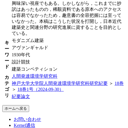
興味深い視座でもある。しかしながら，これまでに抄
訳はあったものの，稀覯資料である原本へのアクセス
は容易でなかったため，趣意書の全容把握には至って
いなかった。本稿はこうした状況を打開し，日本近代
建築史と関連分野の研究進展に資することを目的とし
ている。
モダニズム建築
キ
アヴァンギャルド
ー
ワ
1930年代
ー
設計競技
ド
建築コンペティション
人間発達環境学研究科
カ
テ
神戸大学大学院人間発達環境学研究科研究紀要
＞
18巻
ゴ
＞
18巻1号（2024-09-30）
リ
紀要論文
ホームへ戻る
お問い合わせ
Kernel通信