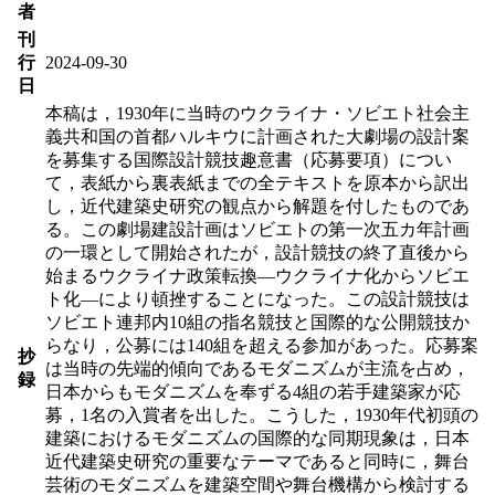
者
刊
行
2024-09-30
日
本稿は，1930年に当時のウクライナ・ソビエト社会主
義共和国の首都ハルキウに計画された大劇場の設計案
を募集する国際設計競技趣意書（応募要項）につい
て，表紙から裏表紙までの全テキストを原本から訳出
し，近代建築史研究の観点から解題を付したものであ
る。この劇場建設計画はソビエトの第一次五カ年計画
の一環として開始されたが，設計競技の終了直後から
始まるウクライナ政策転換―ウクライナ化からソビエ
ト化―により頓挫することになった。この設計競技は
ソビエト連邦内10組の指名競技と国際的な公開競技か
らなり，公募には140組を超える参加があった。応募案
抄
は当時の先端的傾向であるモダニズムが主流を占め，
録
日本からもモダニズムを奉ずる4組の若手建築家が応
募，1名の入賞者を出した。こうした，1930年代初頭の
建築におけるモダニズムの国際的な同期現象は，日本
近代建築史研究の重要なテーマであると同時に，舞台
芸術のモダニズムを建築空間や舞台機構から検討する