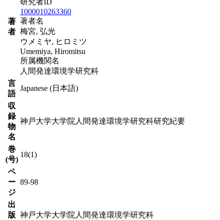
研究者ID
1000010263360
著者名
著
梅宮, 弘光
者
ウメミヤ, ヒロミツ
Umemiya, Hiromitsu
所属機関名
人間発達環境学研究科
言
Japanese (日本語)
語
収
録
神戸大学大学院人間発達環境学研究科研究紀要
物
名
巻
18(1)
(号)
ペ
ー
89-98
ジ
出
版
神戸大学大学院人間発達環境学研究科