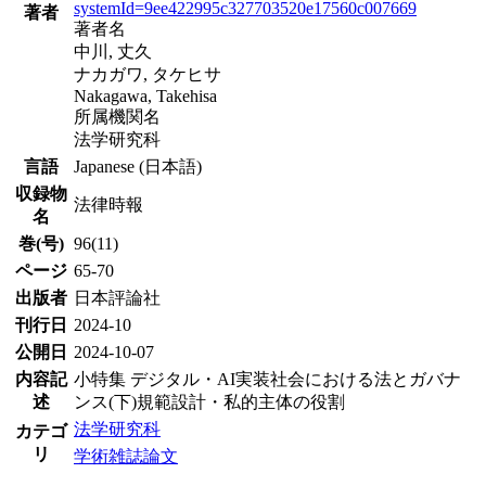
systemId=9ee422995c327703520e17560c007669
著者
著者名
中川, 丈久
ナカガワ, タケヒサ
Nakagawa, Takehisa
所属機関名
法学研究科
言語
Japanese (日本語)
収録物
法律時報
名
巻(号)
96(11)
ページ
65-70
出版者
日本評論社
刊行日
2024-10
公開日
2024-10-07
内容記
小特集 デジタル・AI実装社会における法とガバナ
述
ンス(下)規範設計・私的主体の役割
法学研究科
カテゴ
リ
学術雑誌論文