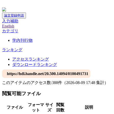
神戸大学附属図書館デジタルアーカイブ
論文登録申請
入力補助
English
カテゴリ
学内刊行物
ランキング
アクセスランキング
ダウンロードランキング
https://hdl.handle.net/20.500.14094/0100491731
このアイテムのアクセス数:
388
件
（
2026-08-09
17:48 集計
）
閲覧可能ファイル
フォーマ
サイ
閲覧
ファイル
説明
ット
ズ
回数