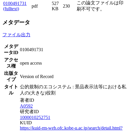
この論文ファイルは印
0100491731
527
pdf
230
(fulltext)
KB
刷不可です。
メタデータ
ファイル出力
メタデ
0100491731
ータID
アクセ
open access
ス権
出版タ
Version of Record
イプ
タイト
公的規制のエコシステム : 景品表示法等における私
ル
人の(大きな)役割
著者ID
A0592
研究者ID
1000010252751
KUID
https://kuid-rm-web.ofc.kobe-u.ac.jp/search/detail.html?