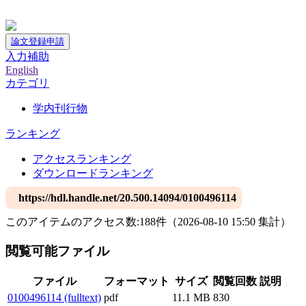
神戸大学附属図書館デジタルアーカイブ
論文登録申請
入力補助
English
カテゴリ
学内刊行物
ランキング
アクセスランキング
ダウンロードランキング
https://hdl.handle.net/20.500.14094/0100496114
このアイテムのアクセス数:
188
件
（
2026-08-10
15:50 集計
）
閲覧可能ファイル
ファイル
フォーマット
サイズ
閲覧回数
説明
0100496114 (fulltext)
pdf
11.1 MB
830