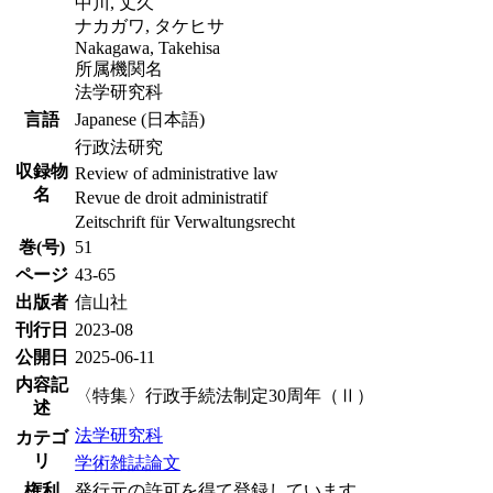
中川, 丈久
ナカガワ, タケヒサ
Nakagawa, Takehisa
所属機関名
法学研究科
言語
Japanese (日本語)
行政法研究
収録物
Review of administrative law
名
Revue de droit administratif
Zeitschrift für Verwaltungsrecht
巻(号)
51
ページ
43-65
出版者
信山社
刊行日
2023-08
公開日
2025-06-11
内容記
〈特集〉行政手続法制定30周年（Ⅱ）
述
法学研究科
カテゴ
リ
学術雑誌論文
権利
発行元の許可を得て登録しています。