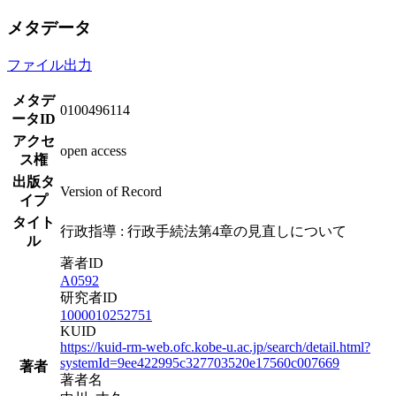
メタデータ
ファイル出力
メタデ
0100496114
ータID
アクセ
open access
ス権
出版タ
Version of Record
イプ
タイト
行政指導 : 行政手続法第4章の見直しについて
ル
著者ID
A0592
研究者ID
1000010252751
KUID
https://kuid-rm-web.ofc.kobe-u.ac.jp/search/detail.html?
systemId=9ee422995c327703520e17560c007669
著者
著者名