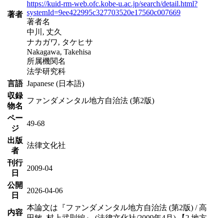
https://kuid-rm-web.ofc.kobe-u.ac.jp/search/detail.html?
systemId=9ee422995c327703520e17560c007669
著者
著者名
中川, 丈久
ナカガワ, タケヒサ
Nakagawa, Takehisa
所属機関名
法学研究科
言語
Japanese (日本語)
収録
ファンダメンタル地方自治法 (第2版)
物名
ペー
49-68
ジ
出版
法律文化社
者
刊行
2009-04
日
公開
2026-04-06
日
本論文は『ファンダメンタル地方自治法 (第2版) / 高
内容
田敏, 村上武則編』 (法律文化社/2009年4月) 【2 地方