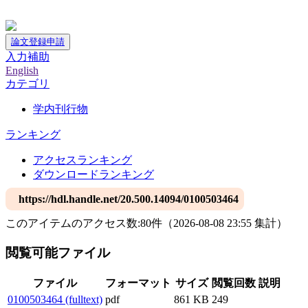
神戸大学附属図書館デジタルアーカイブ
論文登録申請
入力補助
English
カテゴリ
学内刊行物
ランキング
アクセスランキング
ダウンロードランキング
https://hdl.handle.net/20.500.14094/0100503464
このアイテムのアクセス数:
80
件
（
2026-08-08
23:55 集計
）
閲覧可能ファイル
ファイル
フォーマット
サイズ
閲覧回数
説明
0100503464 (fulltext)
pdf
861 KB
249