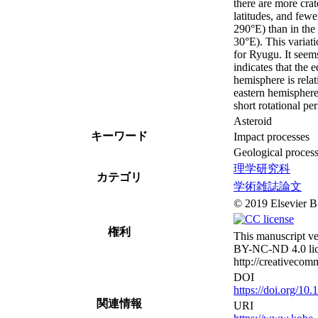
there are more crat
latitudes, and fewe
290°E) than in the
30°E). This variat
for Ryugu. It seems
indicates that the 
hemisphere is relat
eastern hemisphere 
short rotational per
Asteroid
キーワード
Impact processes
Geological proces
理学研究科
カテゴリ
学術雑誌論文
© 2019 Elsevier B
権利
This manuscript ve
BY-NC-ND 4.0 li
http://creativecom
DOI
https://doi.org/10
関連情報
URI