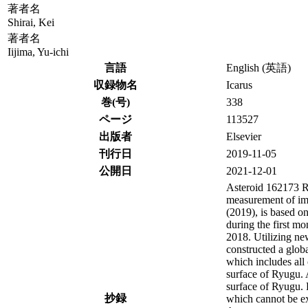
著者名
Shirai, Kei
著者名
Iijima, Yu-ichi
言語
English (英語)
収録物名
Icarus
巻(号)
338
ページ
113527
出版者
Elsevier
刊行日
2019-11-05
公開日
2021-12-01
Asteroid 162173 Ry
measurement of imp
(2019), is based 
during the first mo
2018. Utilizing ne
constructed a glob
which includes all 
surface of Ryugu. A
surface of Ryugu. 
抄録
which cannot be ex