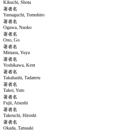
Kikuchi, Shota
著者名
Yamaguchi, Tomohiro
著者名
Ogawa, Naoko
著者名
Ono, Go
著者名
Mimasu, Yuya
著者名
Yoshikawa, Kent
著者名
Takahashi, Tadateru
著者名
Takei, Yuto
著者名
Fujii, Atsushi
著者名
Takeuchi, Hiroshi
著者名
Okada, Tatsuaki