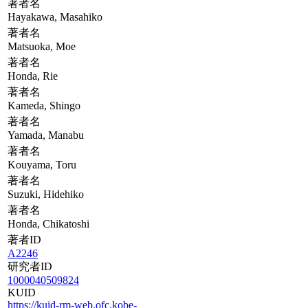
著者名
Hayakawa, Masahiko
著者名
Matsuoka, Moe
著者名
Honda, Rie
著者名
Kameda, Shingo
著者名
Yamada, Manabu
著者名
Kouyama, Toru
著者名
Suzuki, Hidehiko
著者名
Honda, Chikatoshi
著者ID
A2246
研究者ID
1000040509824
KUID
https://kuid-rm-web.ofc.kobe-