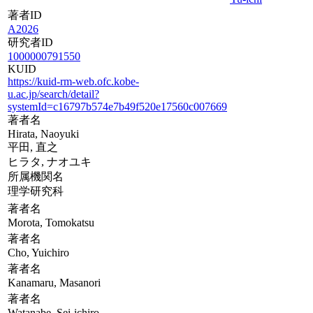
著者ID
A2026
研究者ID
1000000791550
KUID
https://kuid-rm-web.ofc.kobe-
u.ac.jp/search/detail?
systemId=c16797b574e7b49f520e17560c007669
著者名
Hirata, Naoyuki
平田, 直之
ヒラタ, ナオユキ
所属機関名
理学研究科
著者名
Morota, Tomokatsu
著者名
Cho, Yuichiro
著者名
Kanamaru, Masanori
著者名
Watanabe, Sei-ichiro