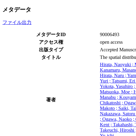
メタデータ
ファイル出力
メタデータID
90006493
アクセス権
open access
出版タイプ
Accepted Manuscr
タイトル
The spatial distrib
Hirata, Naoyuki ; 
Kanamaru, Masanori
Hirata, Naru ; Yam
Yuri ; Tatsumi, Er
Yokota, Yasuhiro 
Matsuoka, Moe ; H
Manabu ; Kouyama,
著者
Chikatoshi ; Ogawa
Makoto ; Saiki, Ta
Nakazawa, Satoru 
; Ogawa, Naoko ; 
Kent ; Takahashi, T
Takeuchi, Hiroshi ;
Yu-ichi