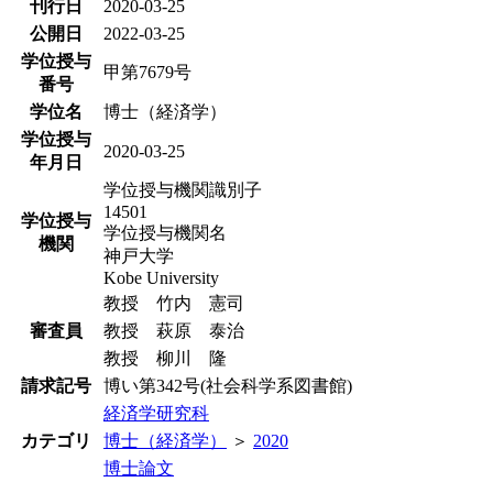
刊行日
2020-03-25
公開日
2022-03-25
学位授与
甲第7679号
番号
学位名
博士（経済学）
学位授与
2020-03-25
年月日
学位授与機関識別子
14501
学位授与
学位授与機関名
機関
神戸大学
Kobe University
教授 竹内 憲司
審査員
教授 萩原 泰治
教授 柳川 隆
請求記号
博い第342号(社会科学系図書館)
経済学研究科
カテゴリ
博士（経済学）
＞
2020
博士論文