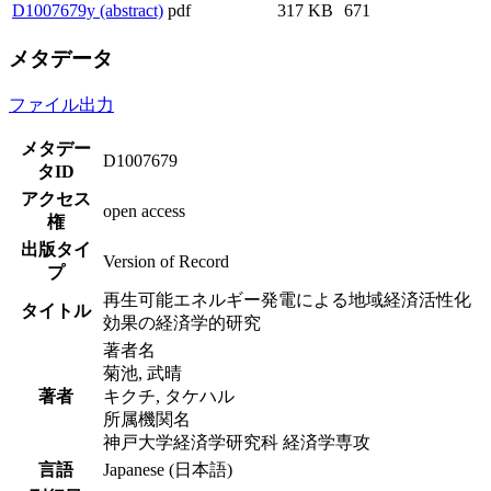
D1007679y (abstract)
pdf
317 KB
671
メタデータ
ファイル出力
メタデー
D1007679
タID
アクセス
open access
権
出版タイ
Version of Record
プ
再生可能エネルギー発電による地域経済活性化
タイトル
効果の経済学的研究
著者名
菊池, 武晴
著者
キクチ, タケハル
所属機関名
神戸大学経済学研究科 経済学専攻
言語
Japanese (日本語)