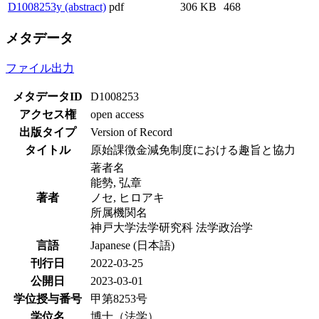
D1008253y (abstract)
pdf
306 KB
468
メタデータ
ファイル出力
メタデータID
D1008253
アクセス権
open access
出版タイプ
Version of Record
タイトル
原始課徴金減免制度における趣旨と協力
著者名
能勢, 弘章
著者
ノセ, ヒロアキ
所属機関名
神戸大学法学研究科 法学政治学
言語
Japanese (日本語)
刊行日
2022-03-25
公開日
2023-03-01
学位授与番号
甲第8253号
学位名
博士（法学）