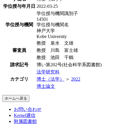
学位授与年月日
2022-03-25
学位授与機関識別子
14501
学位授与機関
学位授与機関名
神戸大学
Kobe University
教授 泉水 文雄
審査員
教授 川島 富士雄
教授 池田 千鶴
請求記号
博い第202号(社会科学系図書館)
法学研究科
カテゴリ
博士（法学）
＞
2022
博士論文
ホームへ戻る
お問い合わせ
Kernel通信
附属図書館