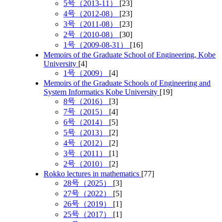
5号（2013-11）
[23]
4号（2012-08）
[23]
3号（2011-08）
[23]
2号（2010-08）
[30]
1号（2009-08-31）
[16]
Memoirs of the Graduate School of Engineering, Kobe
University
[4]
1号（2009）
[4]
Memoirs of the Graduate Schools of Engineering and
System Informatics Kobe University
[19]
8号（2016）
[3]
7号（2015）
[4]
6号（2014）
[5]
5号（2013）
[2]
4号（2012）
[2]
3号（2011）
[1]
2号（2010）
[2]
Rokko lectures in mathematics
[77]
28号（2025）
[3]
27号（2022）
[5]
26号（2019）
[1]
25号（2017）
[1]