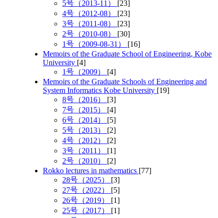
5号（2013-11）
[23]
4号（2012-08）
[23]
3号（2011-08）
[23]
2号（2010-08）
[30]
1号（2009-08-31）
[16]
Memoirs of the Graduate School of Engineering, Kobe
University
[4]
1号（2009）
[4]
Memoirs of the Graduate Schools of Engineering and
System Informatics Kobe University
[19]
8号（2016）
[3]
7号（2015）
[4]
6号（2014）
[5]
5号（2013）
[2]
4号（2012）
[2]
3号（2011）
[1]
2号（2010）
[2]
Rokko lectures in mathematics
[77]
28号（2025）
[3]
27号（2022）
[5]
26号（2019）
[1]
25号（2017）
[1]