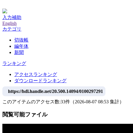
神戸大学附属図書館デジタルアーカイブ
入力補助
English
カテゴリ
切抜帳
編年体
新聞
ランキング
アクセスランキング
ダウンロードランキング
https://hdl.handle.net/20.500.14094/0100297291
このアイテムのアクセス数:
33
件
（
2026-08-07
08:53 集計
）
閲覧可能ファイル