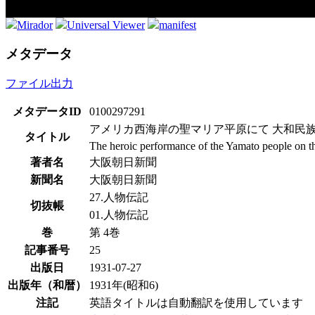
Mirador
Universal Viewer
manifest
メタデータ
ファイル出力
メタデータID
0100297291
アメリカ西海岸の聖マリア平原にて 大和民
タイトル
The heroic performance of the Yamato people on the
著者名
大阪朝日新聞
新聞名
大阪朝日新聞
27.人物伝記
切抜帳
01.人物伝記
巻
第 4巻
記事番号
25
出版日
1931-07-27
出版年（和暦）
1931年(昭和6)
注記
英語タイトルは自動翻訳を使用しています