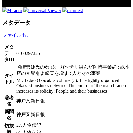
Mirador
Universal Viewer
manifest
メタデータ
ファイル出力
メタ
デー
0100297325
タID
岡崎忠雄氏の巻 (3) : ガッチリ組んだ岡崎事業網 : 総本
店の支配愈よ堅実を増す : 人とその事業
タイ
Mr. Tadao Okazaki's volume (3): The tightly organized
トル
Okazaki business network: The control of the main branch
increases its solidity: People and their businesses
著者
神戸又新日報
名
新聞
神戸又新日報
名
27.人物伝記
切抜
帳
01.人物伝記