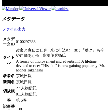
Mirador
Universal Viewer
manifest
メタデータ
ファイル出力
メタデ
0100297338
ータID
改良と宣伝に狂奔 : 米に打込む一生 : 『菱ク』も今
や声価あがる : 高橋茂兵衛氏
タイト
A frenzy of improvement and advertising: A lifetime
ル
devoted to rice: ``Hishiku'' is now gaining popularity: Mr.
Mohei Takahashi
著者名
京城日報
新聞名
京城日報
27.人物伝記
切抜帳
01.人物伝記
巻
第 5巻
記事番
138