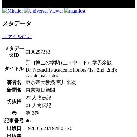
Mirador
Universal Viewer
manifest
メタデータ
ファイル出力
メタデー
0100297353
タID
野口博士の学勲 (上・中・下) : 学界余談
タイトル
Dr. Noguchi's academic honors (1st, 2nd, 2nd):
Academia asides
著者名
東京帝大教授 宮川米次
新聞名
東京朝日新聞
27.人物伝記
切抜帳
01.人物伝記
巻
第 3巻
記事番号
46
出版日
1928-05-24/1928-05-26
出版年