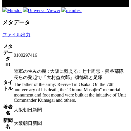
Mirador
Universal Viewer
manifest
メタデータ
ファイル出力
メタ
デー
0100297416
タ
ID
陸軍の生みの親 : 大阪に甦える : 七十周忌・熊谷部隊
長らの発起で『大村益次郎』頌徳碑と足塚
タイ
The father of the army: Revived in Osaka: On the 70th
トル
anniversary of his death, the ``Omura Masujiro'' memorial
monument and foot mound were built at the initiative of Unit
Commander Kumagai and others.
著者
大阪朝日新聞
名
新聞
大阪朝日新聞
名