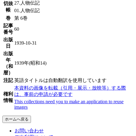
27.人物伝記
切抜
帳
01.人物伝記
巻
第 6巻
記事
60
番号
出版
1939-10-31
日
出版
年
1939年(昭和14)
（和
暦）
注記
英語タイトルは自動翻訳を使用しています
本資料の画像を転載（引用・展示・放映等）する際
権利
は、事前の申請が必要です
情報
This collections need you to make an application to reuse
images
ホームへ戻る
お問い合わせ