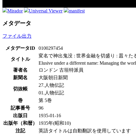
Mirador
Universal Viewer
manifest
メタデータ
ファイル出力
メタデータID
0100297454
変名で神出鬼没 : 世界金融を切盛り : 囂々
タイトル
Elusive under a different name: Managing the worl
著者名
ロンドン 古垣特派員
新聞名
大阪朝日新聞
27.人物伝記
切抜帳
01.人物伝記
巻
第 5巻
記事番号
96
出版日
1935-01-16
出版年（和暦）
1935年(昭和10)
注記
英語タイトルは自動翻訳を使用しています