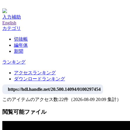
神戸大学附属図書館デジタルアーカイブ
入力補助
English
カテゴリ
切抜帳
編年体
新聞
ランキング
アクセスランキング
ダウンロードランキング
https://hdl.handle.net/20.500.14094/0100297454
このアイテムのアクセス数:
22
件
（
2026-08-09
20:09 集計
）
閲覧可能ファイル