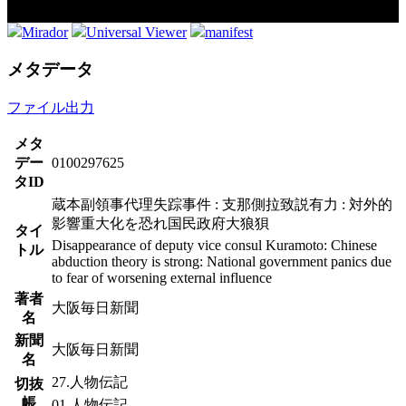
Mirador
Universal Viewer
manifest
メタデータ
ファイル出力
メタ
デー
0100297625
タID
蔵本副領事代理失踪事件 : 支那側拉致説有力 : 対外的
影響重大化を恐れ国民政府大狼狽
タイ
Disappearance of deputy vice consul Kuramoto: Chinese
トル
abduction theory is strong: National government panics due
to fear of worsening external influence
著者
大阪毎日新聞
名
新聞
大阪毎日新聞
名
27.人物伝記
切抜
帳
01.人物伝記