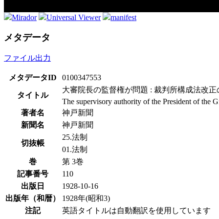
Mirador
Universal Viewer
manifest
メタデータ
ファイル出力
メタデータID
0100347553
大審院長の監督権が問題 : 裁判所構成法改正
タイトル
The supervisory authority of the President of the 
著者名
神戸新聞
新聞名
神戸新聞
25.法制
切抜帳
01.法制
巻
第 3巻
記事番号
110
出版日
1928-10-16
出版年（和暦）
1928年(昭和3)
注記
英語タイトルは自動翻訳を使用しています