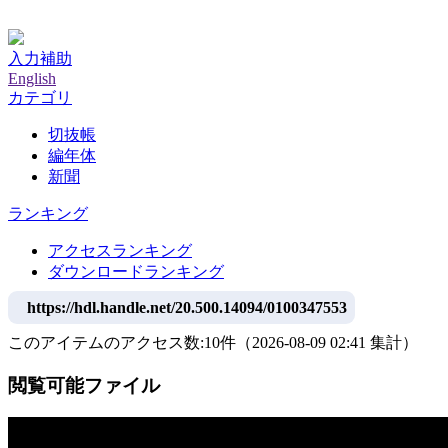
神戸大学附属図書館デジタルアーカイブ
入力補助
English
カテゴリ
切抜帳
編年体
新聞
ランキング
アクセスランキング
ダウンロードランキング
https://hdl.handle.net/20.500.14094/0100347553
このアイテムのアクセス数:
10
件
（
2026-08-09
02:41 集計
）
閲覧可能ファイル