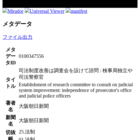
Mirador
Universal Viewer
manifest
メタデータ
ファイル出力
メタ
デー
0100347556
タID
司法制度改善は調査会を設けて諮問 : 検事局独立や
司法警察官
タイ
Establishment of research committee to consult on judicial
トル
system improvement: independence of prosecutor's office
and judicial police officers
著者
大阪朝日新聞
名
新聞
大阪朝日新聞
名
25.法制
切抜
帳
01.法制