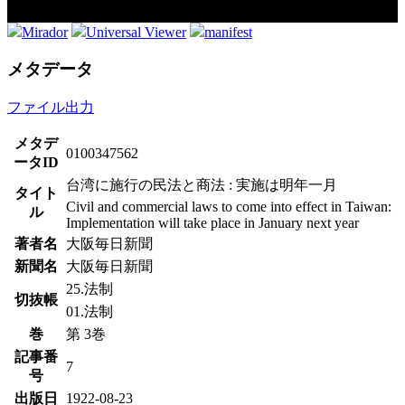
Mirador
Universal Viewer
manifest
メタデータ
ファイル出力
メタデ
0100347562
ータID
台湾に施行の民法と商法 : 実施は明年一月
タイト
Civil and commercial laws to come into effect in Taiwan:
ル
Implementation will take place in January next year
著者名
大阪毎日新聞
新聞名
大阪毎日新聞
25.法制
切抜帳
01.法制
巻
第 3巻
記事番
7
号
出版日
1922-08-23