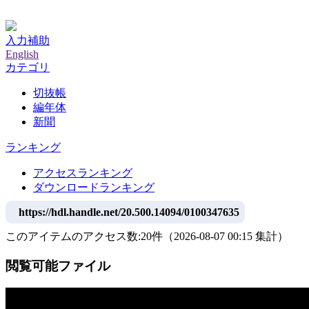
神戸大学附属図書館デジタルアーカイブ
入力補助
English
カテゴリ
切抜帳
編年体
新聞
ランキング
アクセスランキング
ダウンロードランキング
https://hdl.handle.net/20.500.14094/0100347635
このアイテムのアクセス数:
20
件
（
2026-08-07
00:15 集計
）
閲覧可能ファイル