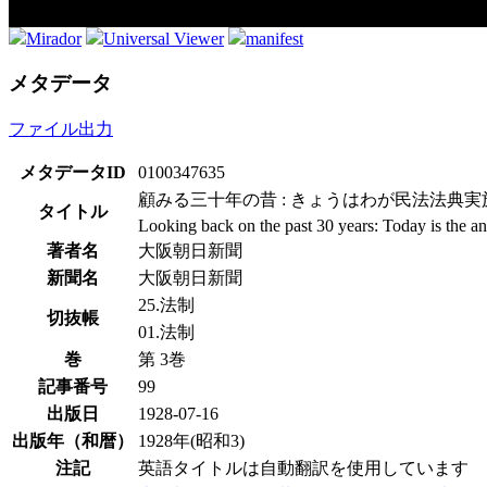
Mirador
Universal Viewer
manifest
メタデータ
ファイル出力
メタデータID
0100347635
顧みる三十年の昔 : きょうはわが民法法典実
タイトル
Looking back on the past 30 years: Today is the a
著者名
大阪朝日新聞
新聞名
大阪朝日新聞
25.法制
切抜帳
01.法制
巻
第 3巻
記事番号
99
出版日
1928-07-16
出版年（和暦）
1928年(昭和3)
注記
英語タイトルは自動翻訳を使用しています