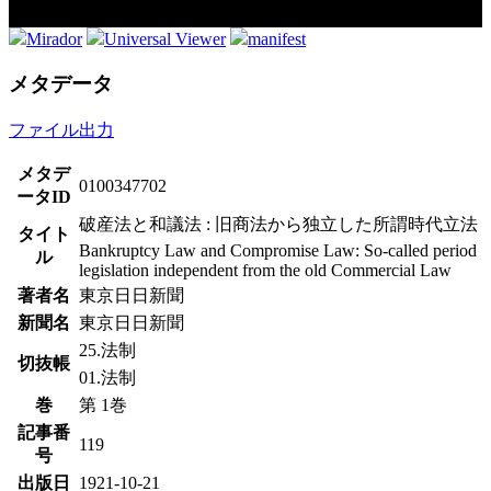
Mirador
Universal Viewer
manifest
メタデータ
ファイル出力
メタデ
0100347702
ータID
破産法と和議法 : 旧商法から独立した所謂時代立法
タイト
Bankruptcy Law and Compromise Law: So-called period
ル
legislation independent from the old Commercial Law
著者名
東京日日新聞
新聞名
東京日日新聞
25.法制
切抜帳
01.法制
巻
第 1巻
記事番
119
号
出版日
1921-10-21