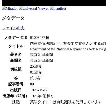
Mirador
Universal Viewer
manifest
メタデータ
ファイル出力
メタデータID
0100347746
国家賠償法制定 : 行審会で立案せんとする
タイトル
Enactment of the National Reparations Act: New 
著者名
東京朝日新聞
新聞名
東京朝日新聞
25.法制
切抜帳
01.法制
巻
第 3巻
記事番号
89
出版日
1928-04-17
出版年（和暦）
1928年(昭和3)
注記
英語タイトルは自動翻訳を使用しています