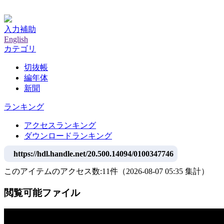
神戸大学附属図書館デジタルアーカイブ
入力補助
English
カテゴリ
切抜帳
編年体
新聞
ランキング
アクセスランキング
ダウンロードランキング
https://hdl.handle.net/20.500.14094/0100347746
このアイテムのアクセス数:
11
件
（
2026-08-07
05:35 集計
）
閲覧可能ファイル