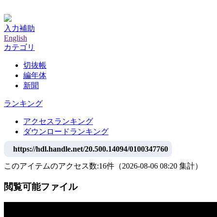
神戸大学附属図書館デジタルアーカイブ
入力補助
English
カテゴリ
切抜帳
編年体
新聞
ランキング
アクセスランキング
ダウンロードランキング
https://hdl.handle.net/20.500.14094/0100347760
このアイテムのアクセス数:
16
件
（
2026-08-06
08:20 集計
）
閲覧可能ファイル