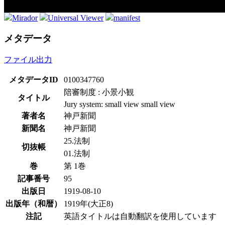
Mirador
Universal Viewer
manifest
メタデータ
ファイル出力
メタデータID
0100347760
陪審制度 : 小景小観
タイトル
Jury system: small view small view
著者名
神戸新聞
新聞名
神戸新聞
25.法制
切抜帳
01.法制
巻
第 1巻
記事番号
95
出版日
1919-08-10
出版年（和暦）
1919年(大正8)
注記
英語タイトルは自動翻訳を使用しています