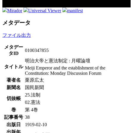
Mirador
Universal Viewer
manifest
メタデータ
ファイル出力
メタデー
0100347855
タID
明治大帝と憲法制定 : 月曜論壇
タイトル
Meiji Emperor and the establishment of the
Constitution: Monday Discussion Forum
著者名
栗原広太
新聞名
国民新聞
25.法制
切抜帳
02.憲法
巻
第 4巻
記事番号
38
出版日
1919-02-10
出版年