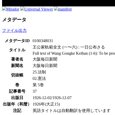
Mirador
Universal Viewer
manifest
メタデータ
ファイル出力
メタデータID
0100348031
王公家軌範全文 (一〜六) : 一日公布さる
タイトル
Full text of Wang Gongke Keiban (1-6): To be pro
著者名
大阪毎日新聞
新聞名
大阪毎日新聞
25.法制
切抜帳
02.憲法
巻
第 5巻
記事番号
37
出版日
1926-12-02/1926-12-07
出版年（和暦）
1926年(大正15)
注記
英語タイトルは自動翻訳を使用しています