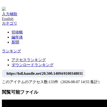
神戸大学附属図書館デジタルアーカイブ
入力補助
English
カテゴリ
切抜帳
編年体
新聞
ランキング
アクセスランキング
ダウンロードランキング
https://hdl.handle.net/20.500.14094/0100348031
このアイテムのアクセス数:
133
件
（
2026-08-07
14:55 集計
）
閲覧可能ファイル