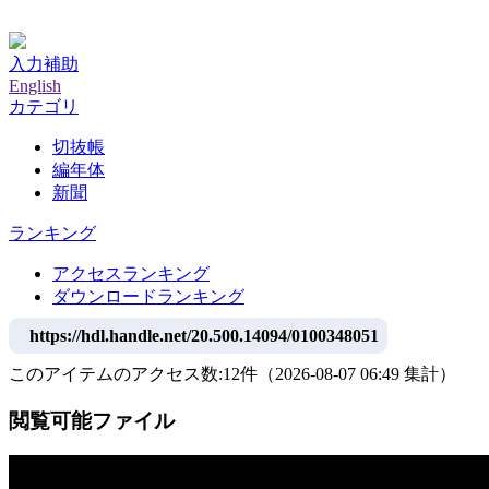
神戸大学附属図書館デジタルアーカイブ
入力補助
English
カテゴリ
切抜帳
編年体
新聞
ランキング
アクセスランキング
ダウンロードランキング
https://hdl.handle.net/20.500.14094/0100348051
このアイテムのアクセス数:
12
件
（
2026-08-07
06:49 集計
）
閲覧可能ファイル