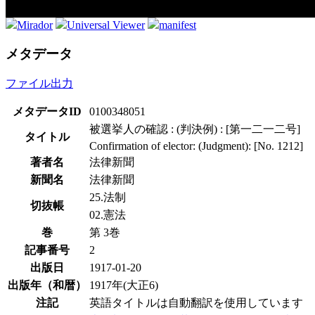
Mirador
Universal Viewer
manifest
メタデータ
ファイル出力
メタデータID
0100348051
被選挙人の確認 : (判決例) : [第一二一二号]
タイトル
Confirmation of elector: (Judgment): [No. 1212]
著者名
法律新聞
新聞名
法律新聞
25.法制
切抜帳
02.憲法
巻
第 3巻
記事番号
2
出版日
1917-01-20
出版年（和暦）
1917年(大正6)
注記
英語タイトルは自動翻訳を使用しています