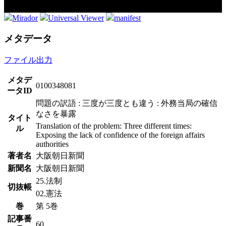
Mirador
Universal Viewer
manifest
メタデータ
ファイル出力
メタデ
0100348081
ータID
問題の訳語 : 三度が三度とも違う : 外務当局の確信
なさを暴露
タイト
Translation of the problem: Three different times:
ル
Exposing the lack of confidence of the foreign affairs
authorities
著者名
大阪朝日新聞
新聞名
大阪朝日新聞
25.法制
切抜帳
02.憲法
巻
第 5巻
記事番
60