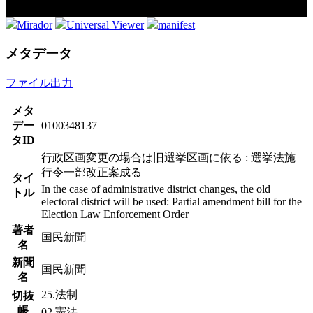
Mirador
Universal Viewer
manifest
メタデータ
ファイル出力
メタ
デー
0100348137
タID
行政区画変更の場合は旧選挙区画に依る : 選挙法施
行令一部改正案成る
タイ
In the case of administrative district changes, the old
トル
electoral district will be used: Partial amendment bill for the
Election Law Enforcement Order
著者
国民新聞
名
新聞
国民新聞
名
25.法制
切抜
帳
02.憲法