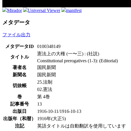
Mirador
Universal Viewer
manifest
メタデータ
ファイル出力
メタデータID
0100348149
憲法上の大権 (一〜三) : (社説)
タイトル
Constitutional prerogatives (1-3): (Editorial)
著者名
国民新聞
新聞名
国民新聞
25.法制
切抜帳
02.憲法
巻
第 4巻
記事番号
13
出版日
1916-10-11/1916-10-13
出版年（和暦）
1916年(大正5)
注記
英語タイトルは自動翻訳を使用しています