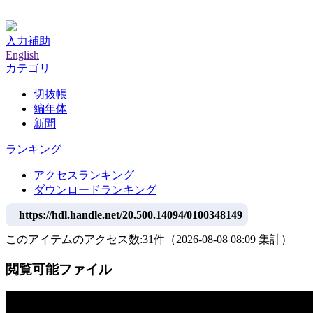
神戸大学附属図書館デジタルアーカイブ
入力補助
English
カテゴリ
切抜帳
編年体
新聞
ランキング
アクセスランキング
ダウンロードランキング
https://hdl.handle.net/20.500.14094/0100348149
このアイテムのアクセス数:
31
件
（
2026-08-08
08:09 集計
）
閲覧可能ファイル