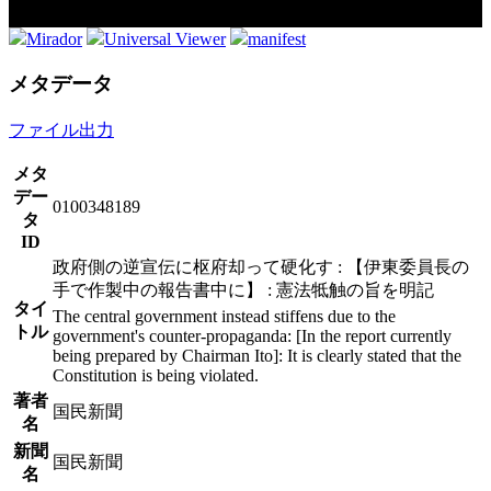
Mirador
Universal Viewer
manifest
メタデータ
ファイル出力
メタ
デー
0100348189
タ
ID
政府側の逆宣伝に枢府却って硬化す : 【伊東委員長の
手で作製中の報告書中に】 : 憲法牴触の旨を明記
タイ
The central government instead stiffens due to the
トル
government's counter-propaganda: [In the report currently
being prepared by Chairman Ito]: It is clearly stated that the
Constitution is being violated.
著者
国民新聞
名
新聞
国民新聞
名