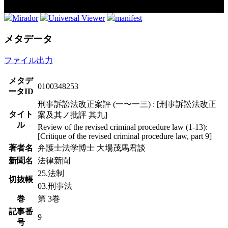
Mirador
Universal Viewer
manifest
メタデータ
ファイル出力
メタデ
0100348253
ータID
刑事訴訟法改正案評 (一〜一三) : [刑事訴訟法改正
タイト
案及其ノ批評 其九]
ル
Review of the revised criminal procedure law (1-13):
[Critique of the revised criminal procedure law, part 9]
著者名
弁護士法学博士 大場茂馬君談
新聞名
法律新聞
25.法制
切抜帳
03.刑事法
巻
第 3巻
記事番
9
号